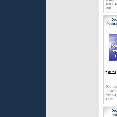
109,1. M
lodí.
Dop
Podkra
detail
Doprava
Podkraš
ř.km 93,
12 lodí.
Dop
Zv