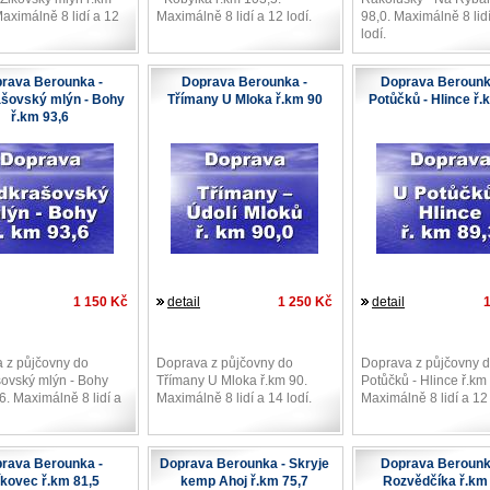
aximálně 8 lidí a 12
Maximálně 8 lidí a 12 lodí.
98,0. Maximálně 8 lid
lodí.
rava Berounka -
Doprava Berounka -
Doprava Berounk
šovský mlýn - Bohy
Třímany U Mloka ř.km 90
Potůčků - Hlince ř.
ř.km 93,6
1 150 Kč
detail
1 250 Kč
detail
 z půjčovny do
Doprava z půjčovny do
Doprava z půjčovny 
ovský mlýn - Bohy
Třímany U Mloka ř.km 90.
Potůčků - Hlince ř.km
6. Maximálně 8 lidí a
Maximálně 8 lidí a 14 lodí.
Maximálně 8 lidí a 12 
rava Berounka -
Doprava Berounka - Skryje
Doprava Berounk
íkovec ř.km 81,5
kemp Ahoj ř.km 75,7
Rozvědčíka ř.km 