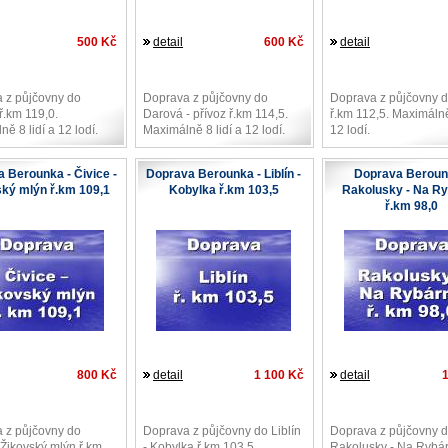
500 Kč
detail
600 Kč
detail
 z půjčovny do
Doprava z půjčovny do
Doprava z půjčovny 
ř.km 119,0.
Darová - přívoz ř.km 114,5.
ř.km 112,5. Maximálně
ě 8 lidí a 12 lodí.
Maximálně 8 lidí a 12 lodí.
12 lodí.
 Berounka - Čivice -
Doprava Berounka - Liblín -
Doprava Beroun
ký mlýn ř.km 109,1
Kobylka ř.km 103,5
Rakolusky - Na R
ř.km 98,0
800 Kč
detail
1 100 Kč
detail
 z půjčovny do
Doprava z půjčovny do Liblín
Doprava z půjčovny 
 Žikovský mlýn ř.km
- Kobylka ř.km 103,5.
Rakolusky - Na Rybár