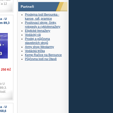
í a 12
Partneři
Prodejna lodí Berounka -
kanoe, raft, pramice
a - U
Posilovací stroje: činky,
km 89,3
rotopedy a cyklotrenažery
Eliptické trenažery
Vodácký ráj
Prodej a půjčovna
stavebních strojů
Army shop Westarmy
Vodácká trička
Kemp Račice na Berounce
Půjčovna lodí na Otavě
1 250 Kč
do U
 89,3.
lodí.
a - U
68,6