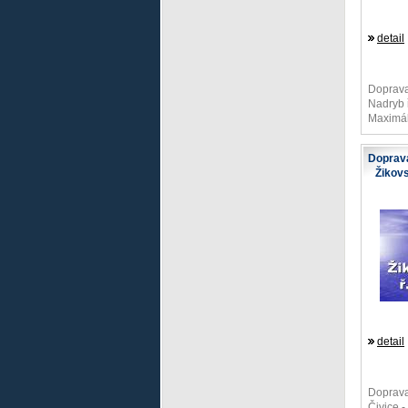
detail
Doprava
Nadryb 
Maximáln
Doprava
Žikovs
detail
Doprava
Čivice -