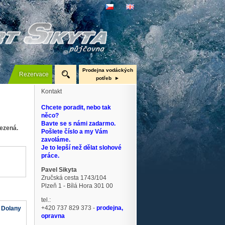
Prodejna vodáckých
Rezervace
potřeb
Kontakt
Nafukovací čluny Gumotex
Pramice
Chcete poradit, nebo tak
něco?
Kanoe a kajaky
Bavte se s námi zadarmo.
mezená.
Pošlete číslo a my Vám
Neopreny, boty, bundy
zavoláme.
Je to lepší než dělat slohové
práce.
Pavel Sikyta
Zručská cesta 1743/104
Plzeň 1 - Bílá Hora 301 00
tel.:
+420 737 829 373 -
prodejna,
 Dolany
opravna