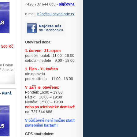
+420 737 644 688 -
půjčovna
e-mail:
h2o@pujcovnalode.cz
Otevírací doba:
500 Kč
1. červen - 31. srpen
pondělí - pátek 11.00 - 18.00
sobota - neděle 9.00 - 18.00
do Dolan
1. říjen - 31. květen
 8 lidí a
ale opravdu
pouze středa 11.00 - 18.00
V září je otevřeno:
Pondělí:
16:00 – 19:00
- Planá
Pátek: 16:00 – 19:00
Neděle: 15:00 – 19:00
nebo po telefonické domluvě
na: 737 644 688
V půjčovně není možno platit
platebními kartami
GPS souřadnice: