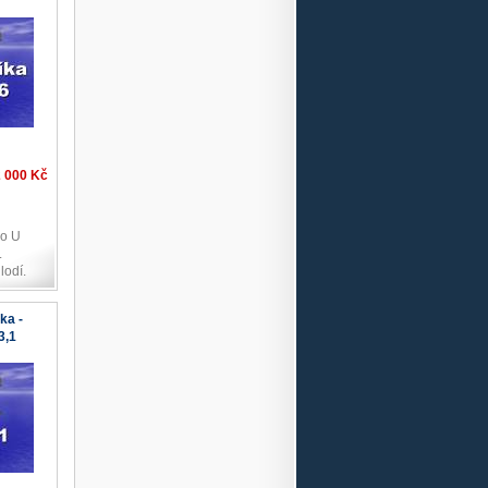
2 000 Kč
do U
.
lodí.
ka -
3,1