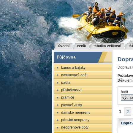
úvodní
ceník
tabulka velikostí
tá
Půjčovna
Dopra
Doprava l
kanoe a kajaky
nafukovací lodě
Požadave
Děkujeme
pádla
příslušenství
řadit
pramice
plovací vesty
1
2
dámské neopreny
pánské neopreny
Doprav
neoprenové boty