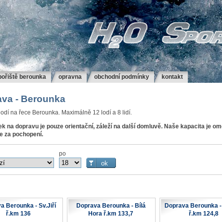
bořiště berounka
opravna
obchodní podmínky
kontakt
va - Berounka
odí na řece Berounka. Maximálně 12 lodí a 8 lidí.
k na dopravu je pouze orientační, záleží na další domluvě. Naše kapacita je o
 za pochopení.
po
a Berounka - Sv.Jiří
Doprava Berounka - Bílá
Doprava Berounka -
ř.km 136
Hora ř.km 133,7
ř.km 124,8