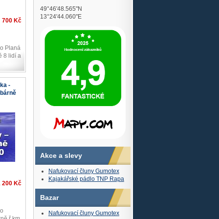
49°46'48.565"N
13°24'44.060"E
700 Kč
do Planá
 8 lidí a
ka -
ybárně
Akce a slevy
Nafukovací čluny Gumotex
Kajakářské pádlo TNP Rapa
1 200 Kč
Bazar
do
Nafukovací čluny Gumotex
ně ř.km