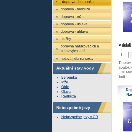
doprava - berounka
doprava - radbuza
doprava - mže
doprava - úslava
doprava - úhlava
služby
detail
opravna nafukovacích a
plastových lodí
hotová jídla na cesty
Doprava
soutok k
Aktuální stav vody
136 Max
lodí.
Berounka
Mže
Ohře
Dop
Otava
Nad
Radbuza
Nebezpečné jezy
Nebezpečné jezy v ČR