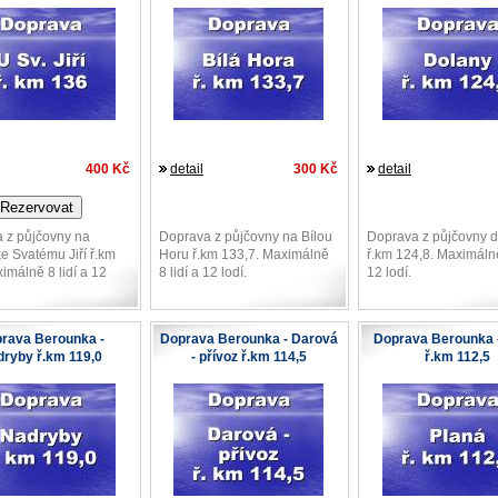
400 Kč
detail
300 Kč
detail
 z půjčovny na
Doprava z půjčovny na Bílou
Doprava z půjčovny 
e Svatému Jiří ř.km
Horu ř.km 133,7. Maximálně
ř.km 124,8. Maximálně
imálně 8 lidí a 12
8 lidí a 12 lodí.
12 lodí.
rava Berounka -
Doprava Berounka - Darová
Doprava Berounka 
ryby ř.km 119,0
- přívoz ř.km 114,5
ř.km 112,5