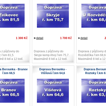
1 300 Kč
detail
1 700 Kč
detail
 z půjčovny do
Doprava z půjčovny do
Doprava z půjčovny 
 ř.km 81,5.
Skryje kemp Ahoj ř.km 75,7.
Rozvědčíka ř.km 68,6
ě 8 lidí a 12 lodí.
Maximálně 8 lidí a 12 lodí.
Maximálně 8 lidí a 12 
a Berounka - Branov
Doprava Berounka -
Doprava Beroun
ř.km 66,5
Višňová ř.km 64,6
Roztoky ř.km 6