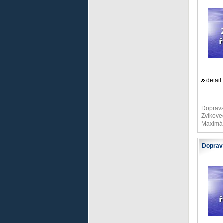
detail
Doprava
Zvíkovec
Maximáln
Doprav