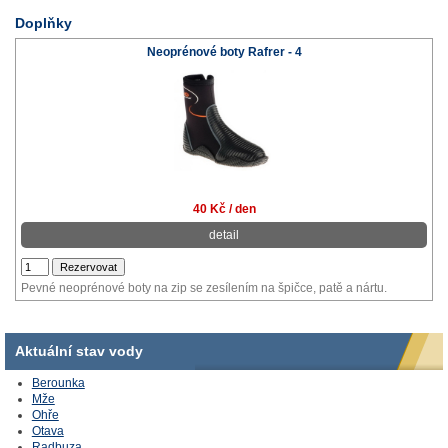
Doplňky
Neoprénové boty Rafrer - 4
40 Kč / den
detail
Pevné neoprénové boty na zip se zesílením na špičce, patě a nártu.
Aktuální stav vody
Berounka
Mže
Ohře
Otava
Radbuza