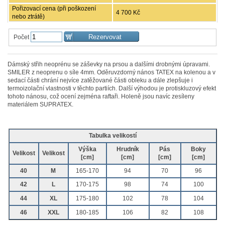
Pořizovací cena (při poškození
4 700 Kč
nebo ztrátě)
Počet
Dámský střih neoprénu se záševky na prsou a dalšími drobnými úpravami.
SMILER z neoprenu o síle 4mm. Oděruvzdorný nános TATEX na kolenou a v
sedací části chrání nejvíce zatěžované části obleku a dále zlepšuje i
termoizolační vlastnosti v těchto partiích. Další výhodou je protiskluzový efekt
tohoto nánosu, což ocení zejména raftaři. Holeně jsou navíc zesíleny
materiálem SUPRATEX.
Tabulka velikostí
Výška
Hrudník
Pás
Boky
Velikost
Velikost
[cm]
[cm]
[cm]
[cm]
40
M
165-170
94
70
96
42
L
170-175
98
74
100
44
XL
175-180
102
78
104
46
XXL
180-185
106
82
108