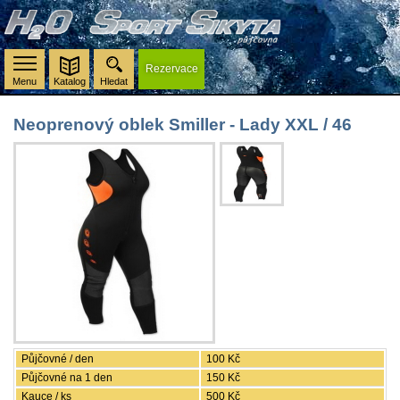
Rezervace
Menu
Katalog
Hledat
Neoprenový oblek Smiller - Lady XXL / 46
Půjčovné / den
100 Kč
Půjčovné na 1 den
150 Kč
Kauce / ks
500 Kč