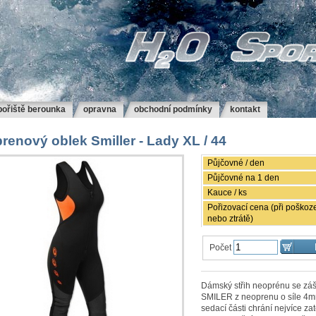
bořiště berounka
opravna
obchodní podmínky
kontakt
renový oblek Smiller - Lady XL / 44
Půjčovné / den
Půjčovné na 1 den
Kauce / ks
Pořizovací cena (při poškoz
nebo ztrátě)
Počet
Dámský střih neoprénu se záš
SMILER z neoprenu o síle 4m
sedací části chrání nejvíce za