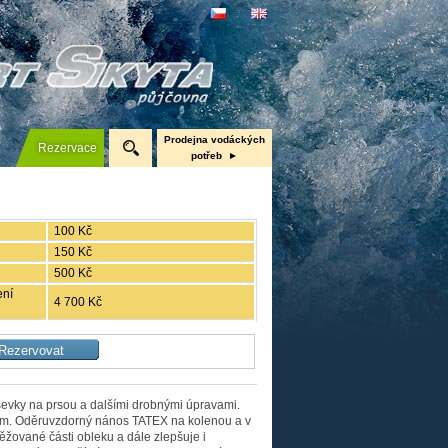
Prodejna vodáckých
Rezervace
potřeb
Nafukovací čluny Gumotex
Pramice
100 Kč
Kanoe a kajaky
150 Kč
500 Kč
Neopreny, boty, bundy
ení
4 700 Kč
evky na prsou a dalšími drobnými úpravami.
m. Oděruvzdorný nános TATEX na kolenou a v
těžované části obleku a dále zlepšuje i