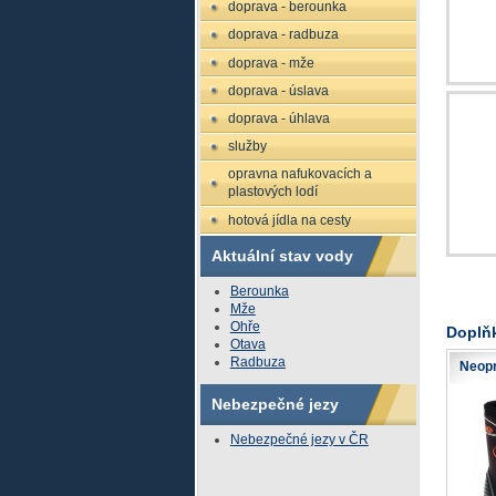
doprava - berounka
doprava - radbuza
doprava - mže
doprava - úslava
doprava - úhlava
služby
opravna nafukovacích a
plastových lodí
hotová jídla na cesty
Aktuální stav vody
Berounka
Mže
Ohře
Doplň
Otava
Radbuza
Neopr
Nebezpečné jezy
Nebezpečné jezy v ČR