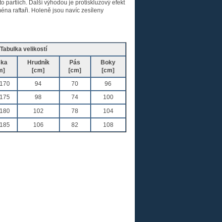
to partiích. Další výhodou je protiskluzový efekt
éna raftaři. Holeně jsou navíc zesíleny
Tabulka velikostí
ška
Hrudník
Pás
Boky
m]
[cm]
[cm]
[cm]
170
94
70
96
175
98
74
100
180
102
78
104
185
106
82
108