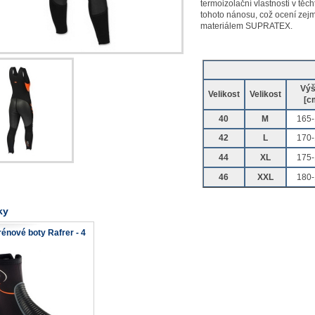
termoizolační vlastnosti v těch
tohoto nánosu, což ocení zejm
materiálem SUPRATEX.
Vý
Velikost
Velikost
[c
40
M
165-
42
L
170-
44
XL
175-
46
XXL
180-
ky
énové boty Rafrer - 4