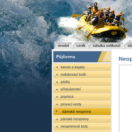
úvodní
ceník
tabulka velikostí
tá
Půjčovna
Neop
kanoe a kajaky
nafukovací lodě
pádla
příslušenství
pramice
plovací vesty
dámské neopreny
pánské neopreny
neoprenové boty