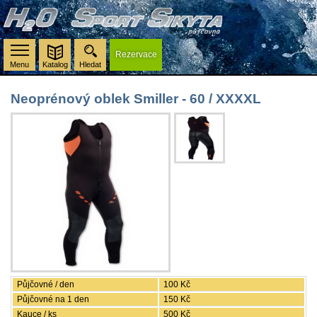
Rezervace
Menu
Katalog
Hledat
Neoprénový oblek Smiller - 60 / XXXXL
Půjčovné / den
100 Kč
Půjčovné na 1 den
150 Kč
Kauce / ks
500 Kč