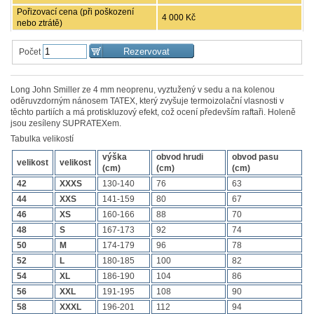
Pořizovací cena (při poškození
4 000 Kč
nebo ztrátě)
Počet
Long John Smiller ze 4 mm neoprenu, vyztužený v sedu a na kolenou
oděruvzdorným nánosem TATEX, který zvyšuje termoizolační vlasnosti v
těchto partiích a má protiskluzový efekt, což ocení především raftaři. Holeně
jsou zesíleny SUPRATEXem.
Tabulka velikostí
výška
obvod hrudi
obvod pasu
velikost
velikost
(cm)
(cm)
(cm)
42
XXXS
130-140
76
63
44
XXS
141-159
80
67
46
XS
160-166
88
70
48
S
167-173
92
74
50
M
174-179
96
78
52
L
180-185
100
82
54
XL
186-190
104
86
56
XXL
191-195
108
90
58
XXXL
196-201
112
94