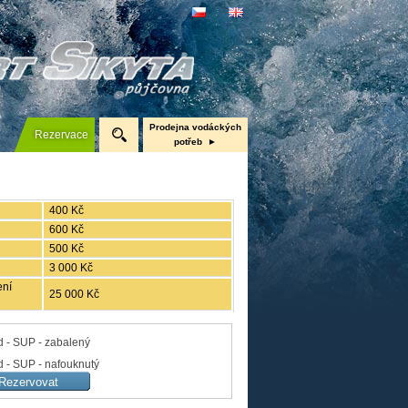
Prodejna vodáckých
Rezervace
potřeb
Nafukovací čluny Gumotex
Pramice
400 Kč
Kanoe a kajaky
600 Kč
500 Kč
Neopreny, boty, bundy
3 000 Kč
ení
25 000 Kč
 - SUP - zabalený
 - SUP - nafouknutý