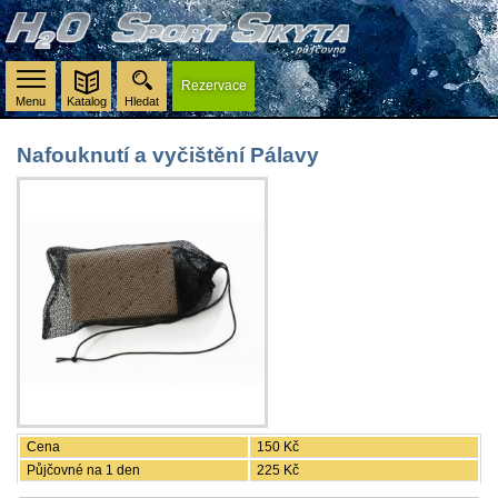
Rezervace
Menu
Katalog
Hledat
Nafouknutí a vyčištění Pálavy
Cena
150 Kč
Půjčovné na 1 den
225 Kč