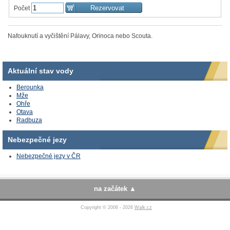
Počet
Nafouknutí a vyčištění Pálavy, Orinoca nebo Scouta.
Aktuální stav vody
Berounka
Mže
Ohře
Otava
Radbuza
Nebezpečné jezy
Nebezpečné jezy v ČR
na začátek
Copyright © 2006 - 2026
Walk.cz