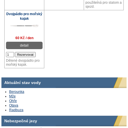
použitelná pro slalom a
sjezd.
Dvojpádlo pro mořský
kajak
60 Kč / den
detail
Dělené dvojpádlo pro
mořský kajak.
Aktuální stav vody
Berounka
Mže
Ohře
Otava
Radbuza
Nebezpečné jezy