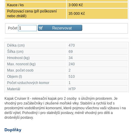
Kauce / ks
3 000 Kč
Pořizovací cena (při poškození
35 000 Kč
nebo ztrátě)
Počet
Délka (cm)
470
Šířka (cm)
69
Hmotnost (kg)
34
Max. nosnost (kg)
240
Max. počet osob
2
Objem (l)
510
Počet vzduchových komor
1
Materiál
HTP
Kajak Cruiser II - rekreační kajak pro 2 osoby s úložným prostorem. Je
vhodný pro začátečníky i zkušené mořské vlky. Stabilní a rychlá loď s
prostornými vodotěsnými komorami, které pojmou všechnu vaši výbavu i na
delší výlet. Pohodlný i pro statnější postavy, méně vhodný pro děti a
drobnější postavy.
Doplňky