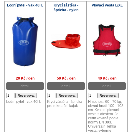
Lodní pytel - vak 40l L
Krycí zástěra -
Plovací vesta L/XL
špricka - nylon
20 Kč / den
50 Kč / den
40 Kč / den
detail
detail
detail
Lodní pytel - vak 40l L
Krycí zástěra - špricka -
Hmotnost: 60 - 70 kg,
pro rekreační kajak.
obvod hrudi 100 - 108
cm. Kvalitní plovací
vesta s atestem. Je
certifikovaná podle
normy EN 393.
Univerzální lehká
vesta, výborně