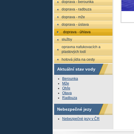
doprava - berounka
doprava - radbuza
doprava - mže
doprava - úslava
doprava - úhlava
služby
opravna nafukovacích a
plastových lodí
hotová jídla na cesty
Aktuální stav vody
Berounka
Mže
Ohře
Otava
Radbuza
Nebezpečné jezy
Nebezpečné jezy v ČR