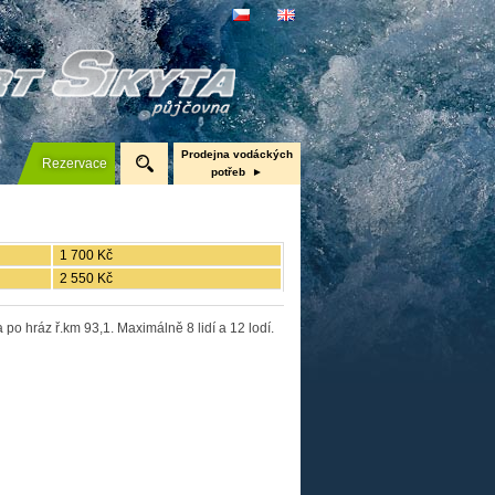
Prodejna vodáckých
Rezervace
potřeb
Nafukovací čluny Gumotex
Pramice
1 700 Kč
Kanoe a kajaky
2 550 Kč
Neopreny, boty, bundy
po hráz ř.km 93,1. Maximálně 8 lidí a 12 lodí.