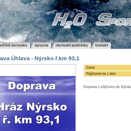
bořiště berounka
opravna
obchodní podmínky
kontakt
ava Úhlava - Nýrsko ř.km 93,1
Cena
Půjčovné na 1 den
Doprava z půjčovny do Nýrska 