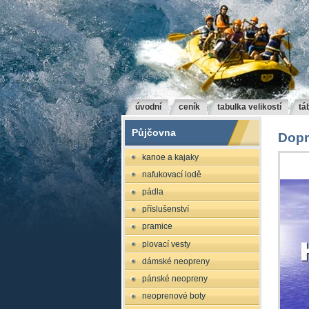
úvodní
ceník
tabulka velikostí
tá
Půjčovna
Dopr
kanoe a kajaky
nafukovací lodě
pádla
příslušenství
pramice
plovací vesty
dámské neopreny
pánské neopreny
neoprenové boty