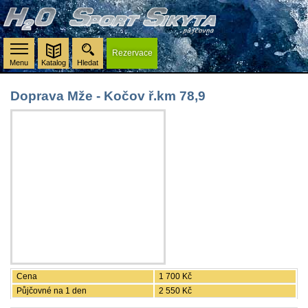
Rezervace
Menu
Katalog
Hledat
Doprava Mže - Kočov ř.km 78,9
Cena
1 700 Kč
Půjčovné na 1 den
2 550 Kč